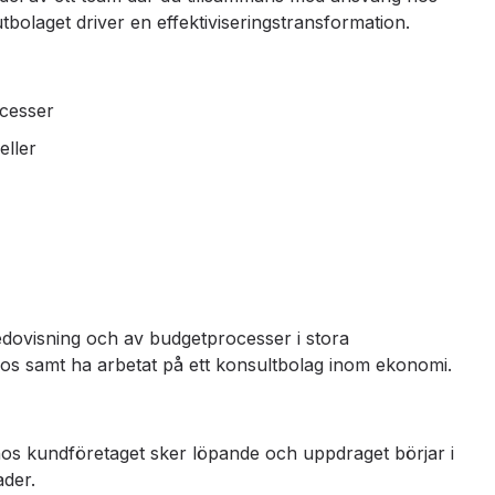
laget driver en effektiviseringstransformation.
cesser
eller
edovisning och av budgetprocesser i stora
nos samt ha arbetat på ett konsultbolag inom ekonomi.
hos kundföretaget sker löpande och uppdraget börjar i
ader.