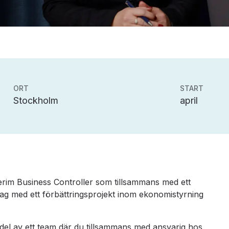
ORT
START
Stockholm
april
interim Business Controller som tillsammans med ett
ag med ett förbättringsprojekt inom ekonomistyrning
n del av ett team där du tillsammans med ansvarig hos