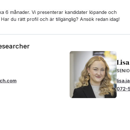
rka 6 månader. Vi presenterar kandidater löpande och
Har du rätt profil och är tillgänglig? Ansök redan idag!
Researcher
Lis
SENIO
rch.com
lisa.
072-5