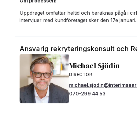
Om processen:
Uppdraget omfattar heltid och beräknas pågå i ci
intervjuer med kundföretaget sker den 17e januari. 
Ansvarig rekryteringskonsult och 
Michael Sjödin
DIRECTOR
michael.sjodin@interimsea
070-299 44 53