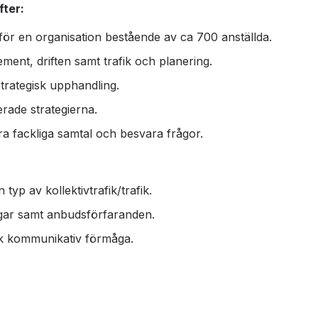
ter:
ör en organisation bestående av ca 700 anställda.
ment, driften samt trafik och planering.
strategisk upphandling.
ade strategierna.
a fackliga samtal och besvara frågor.
yp av kollektivtrafik/trafik.
gar samt anbudsförfaranden.
k kommunikativ förmåga.