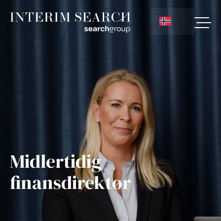
Midlertidig
finansdirektør