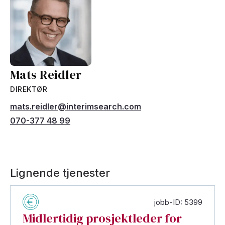
Mats Reidler
DIREKTØR
mats.reidler@interimsearch.com
070-377 48 99
Lignende tjenester
jobb-ID: 5399
Midlertidig prosjektleder for