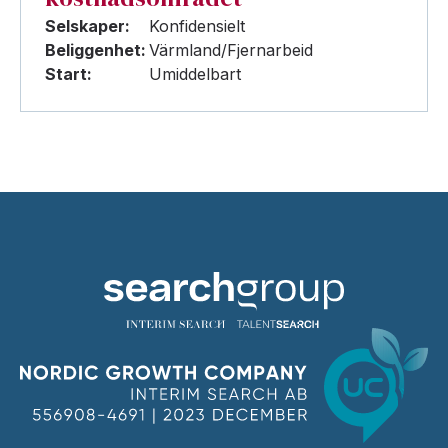
Selskaper:
Konfidensielt
Beliggenhet:
Värmland/Fjernarbeid
Start:
Umiddelbart