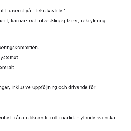
llt baserat på ”Teknikavtalet”
nt, karriär- och utvecklingsplaner, rekrytering,
deringskommittén.
systemet
entralt
ar, inklusive uppföljning och drivande för
nhet från en liknande roll i närtid. Flytande svenska