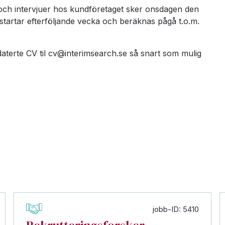
0 och intervjuer hos kundföretaget sker onsdagen den
startar efterföljande vecka och beräknas pågå t.o.m.
pdaterte CV til cv@interimsearch.se så snart som mulig
jobb-ID: 5410