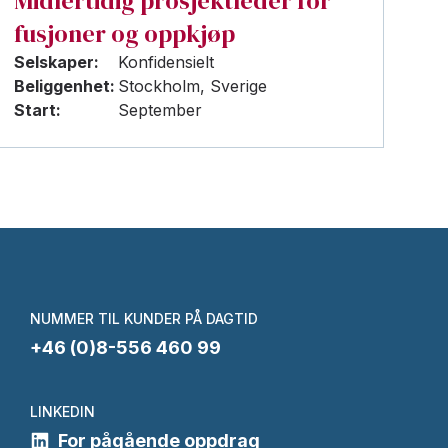
Midlertidig prosjektleder for
fusjoner og oppkjøp
Selskaper:
Konfidensielt
Beliggenhet:
Stockholm, Sverige
Start:
September
NUMMER TIL KUNDER PÅ DAGTID
+46 (0)8-556 460 99
LINKEDIN
For pågående oppdrag