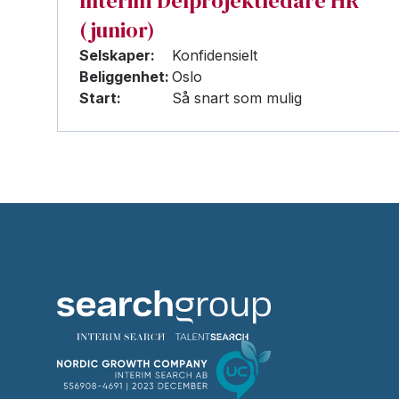
Interim Delprojektledare HR
(junior)
Selskaper:
Konfidensielt
Beliggenhet:
Oslo
Start:
Så snart som mulig