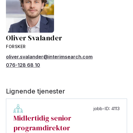
Oliver Svalander
FORSKER
oliver.svalander@interimsearch.com
076-128 68 10
Lignende tjenester
jobb-ID: 4113
Midlertidig senior
programdirektør