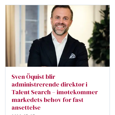
Sven Öquist blir
administrerende direktør i
Talent Search – imøtekommer
markedets behov for fast
ansettelse