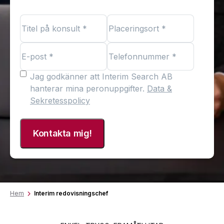
Titel
Placeringsort
på
*
*
konsult
E-
Telefonnummer
*
*
post
*
*
*
*
Jag godkänner att Interim Search AB
hanterar mina peronuppgifter.
Data &
Sekretesspolicy
Hem
Interim redovisningschef