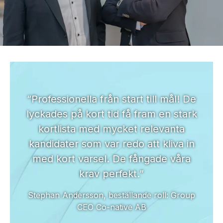
“Professionella från start till mål! De
lyckades på kort tid få fram en stark
kortlista med mycket relevanta
kandidater som var redo att kliva in
med kort varsel. De fångade våra
krav perfekt.”
Stephan Andersson, beställande roll: Group
CEO Co-native AB