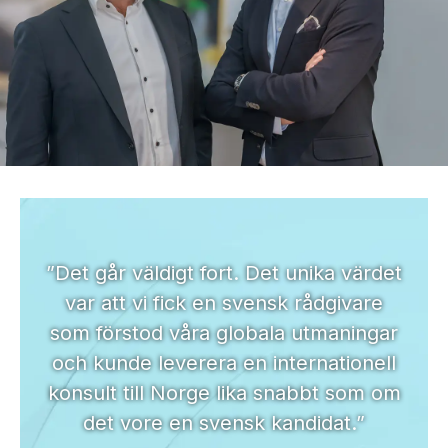
”Det går väldigt fort. Det unika värdet
var att vi fick en svensk rådgivare
som förstod våra globala utmaningar
och kunde leverera en internationell
konsult till Norge lika snabbt som om
det vore en svensk kandidat.”