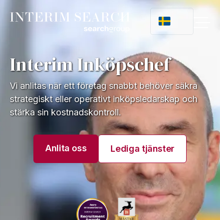
Interim Inköpschef
Vi anlitas när ett företag snabbt behöver säkra
strategiskt eller operativt inköpsledarskap och
stärka sin kostnadskontroll.
Anlita oss
Lediga tjänster