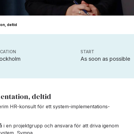
on, deltid
CATION
START
tockholm
As soon as possible
ntation, deltid
interim HR-konsult för ett system-implementations-
å i en projektgrupp och ansvara för att driva igenom
-system, Sympa.