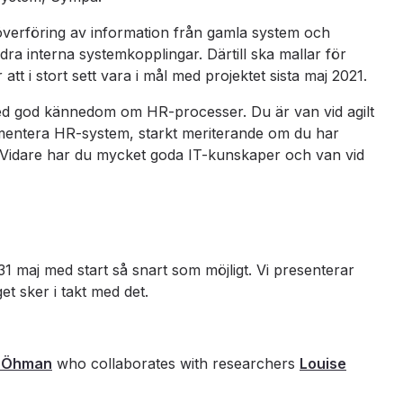
överföring av information från gamla system och
a interna systemkopplingar. Därtill ska mallar för
tt i stort sett vara i mål med projektet sista maj 2021.
 med god kännedom om HR-processer. Du är van vid agilt
mentera HR-system, starkt meriterande om du har
 Vidare har du mycket goda IT-kunskaper och van vid
31 maj med start så snart som möjligt. Vi presenterar
t sker i takt med det.
n Öhman
who collaborates with researchers
Louise