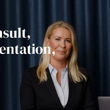
sult,
ntation,