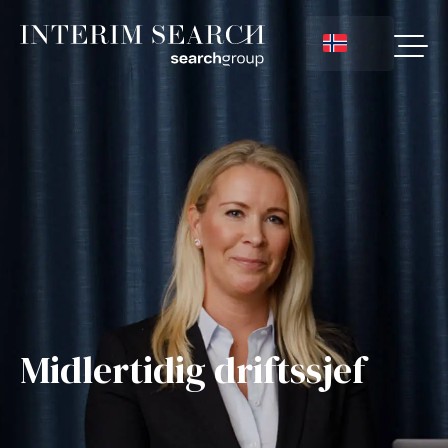
Midlertidig driftssjef