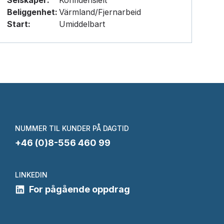
Selskaper:
Konfidensielt
Beliggenhet:
Värmland/Fjernarbeid
Start:
Umiddelbart
NUMMER TIL KUNDER PÅ DAGTID
+46 (0)8-556 460 99
LINKEDIN
For pågående oppdrag