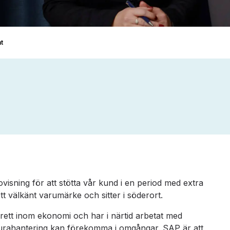
t
isning för att stötta vår kund i en period med extra
ett välkänt varumärke och sitter i söderort.
brett inom ekonomi och har i närtid arbetat med
kturahantering kan förekomma i omgångar. SAP är att