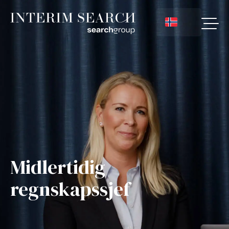
Midlertidig
regnskapssjef