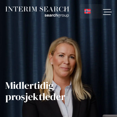
Midlertidig
prosjektleder