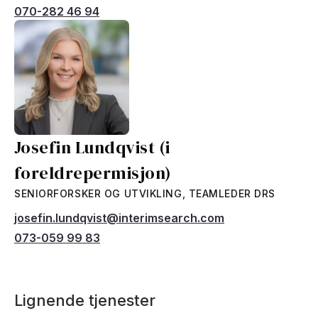
070-282 46 94
Josefin Lundqvist (i
foreldrepermisjon)
SENIORFORSKER OG UTVIKLING, TEAMLEDER DRS
josefin.lundqvist@interimsearch.com
073-059 99 83
Lignende tjenester