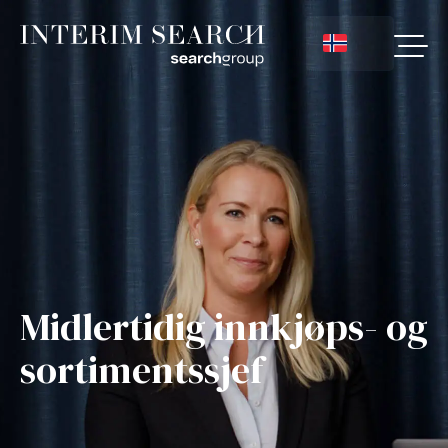
Midlertidig innkjøps- og
sortimentssjef