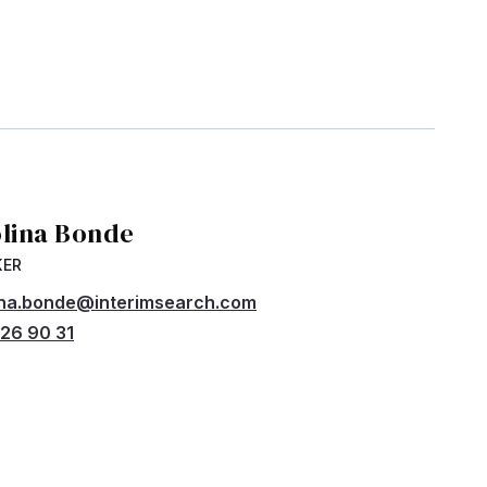
olina Bonde
KER
ina.bonde@interimsearch.com
26 90 31