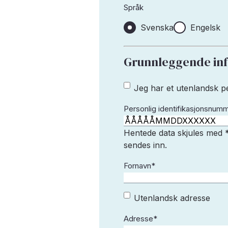
Språk
Svenska
Engelsk
Grunnleggende in
Jeg har et
Jeg har et utenlandsk
utenlandsk
Personlig identifikasjonsnum
personnummer
Hentede data skjules med *
sendes inn.
Fornavn
*
Utenlandsk
Utenlandsk adresse
adresse
Adresse
*