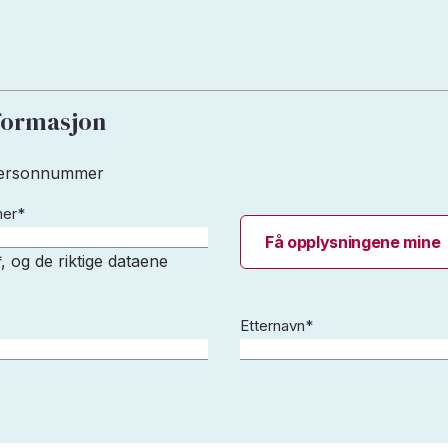
formasjon
 personnummer
mer
*
Få opplysningene mine
, og de riktige dataene
Etternavn
*