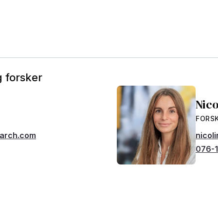
 forsker
Nic
FORS
earch.com
nicol
076-1