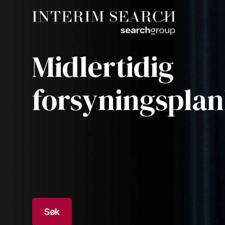
Midlertidig
forsyningsplan
Søk