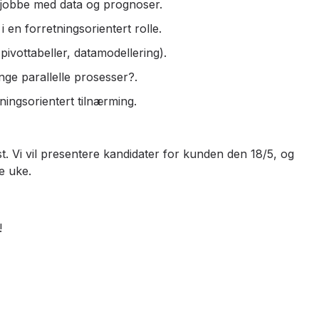
å jobbe med data og prognoser.
 en forretningsorientert rolle.
ivottabeller, datamodellering).
nge parallelle prosesser?.
ngsorientert tilnærming.
t. Vi vil presentere kandidater for kunden den 18/5, og
e uke.
!