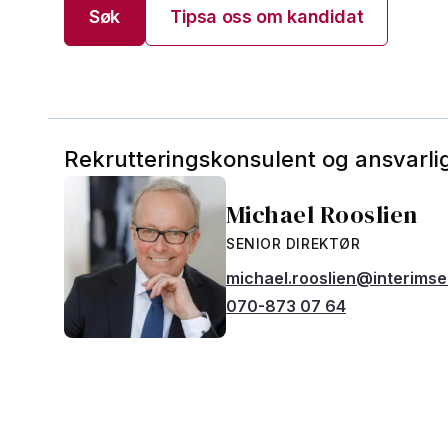
Søk
Tipsa oss om kandidat
Rekrutteringskonsulent og ansvarlig
Michael Rooslien
SENIOR DIREKTØR
michael.rooslien@interims
070-873 07 64