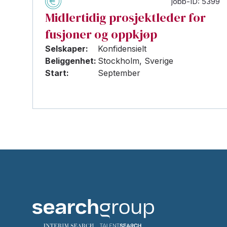
jobb-ID: 5399
Midlertidig prosjektleder for
fusjoner og oppkjøp
Selskaper:
Konfidensielt
Beliggenhet:
Stockholm, Sverige
Start:
September