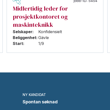
jobb-ID: 5454
Midlertidig leder for
prosjektkontoret og
maskinteknikk
Selskaper:
Konfidensielt
Beliggenhet:
Gävle
Start:
1/9
NY KANDIDAT
Spontan søknad