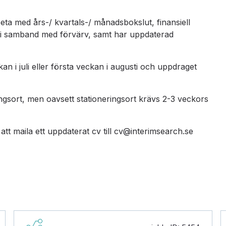
beta med års-/ kvartals-/ månadsbokslut, finansiell
 i samband med förvärv, samt har uppdaterad
n i juli eller första veckan i augusti och uppdraget
gsort, men oavsett stationeringsort krävs 2-3 veckors
t maila ett uppdaterat cv till cv@interimsearch.se