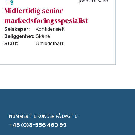
jobb-ID: 5468
Midlertidig senior
markedsføringsspesialist
Selskaper:
Konfidensielt
Beliggenhet:
Skåne
Start:
Umiddelbart
NUMMER TIL KUNDER PÅ DAGTID
+46 (0)8-556 460 99