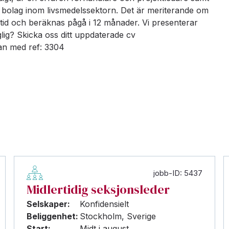
e bolag inom livsmedelssektorn. Det är meriterande om
tid och beräknas pågå i 12 månader. Vi presenterar
glig? Skicka oss ditt uppdaterade cv
an med ref: 3304
jobb-ID: 5437
Midlertidig seksjonsleder
Selskaper:
Konfidensielt
Beliggenhet:
Stockholm, Sverige
Start:
Midt i august