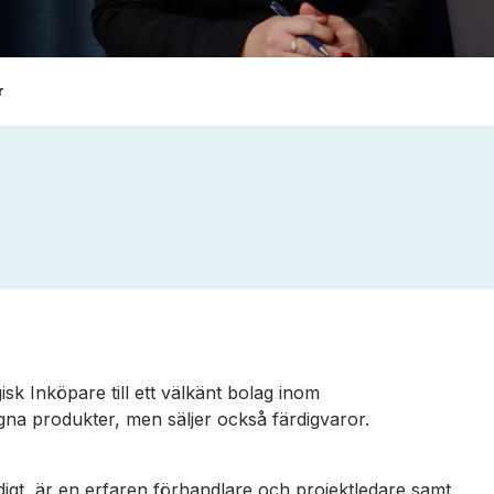
r
sk Inköpare till ett välkänt bolag inom
egna produkter, men säljer också färdigvaror.
ndigt, är en erfaren förhandlare och projektledare samt