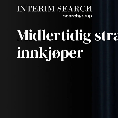
Midlertidig str
innkjøper