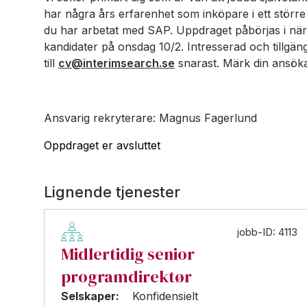
har några års erfarenhet som inköpare i ett störr
du har arbetat med SAP. Uppdraget påbörjas i när
kandidater på onsdag 10/2. Intresserad och tillgän
till
cv@interimsearch.se
snarast. Märk din ansök
Ansvarig rekryterare: Magnus Fagerlund
Oppdraget er avsluttet
Lignende tjenester
jobb-ID: 4113
Midlertidig senior
programdirektør
Selskaper:
Konfidensielt