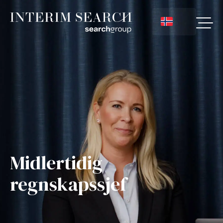
Midlertidig
regnskapssjef