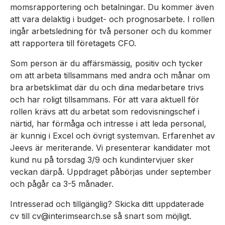
momsrapportering och betalningar. Du kommer även
att vara delaktig i budget- och prognosarbete. I rollen
ingår arbetsledning för två personer och du kommer
att rapportera till företagets CFO.
Som person är du affärsmässig, positiv och tycker
om att arbeta tillsammans med andra och månar om
bra arbetsklimat där du och dina medarbetare trivs
och har roligt tillsammans. För att vara aktuell för
rollen krävs att du arbetat som redovisningschef i
närtid, har förmåga och intresse i att leda personal,
är kunnig i Excel och övrigt systemvan. Erfarenhet av
Jeevs är meriterande. Vi presenterar kandidater mot
kund nu på torsdag 3/9 och kundintervjuer sker
veckan därpå. Uppdraget påbörjas under september
och pågår ca 3-5 månader.
Intresserad och tillgänglig? Skicka ditt uppdaterade
cv till cv@interimsearch.se så snart som möjligt.