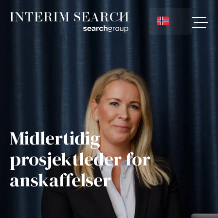
Midlertidig
prosjektleder for
anskaffelser