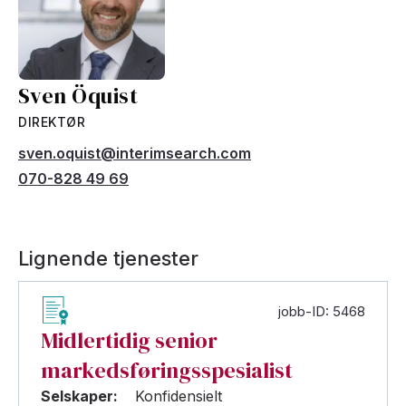
Sven Öquist
DIREKTØR
sven.oquist@interimsearch.com
070-828 49 69
Lignende tjenester
jobb-ID: 5468
Midlertidig senior
markedsføringsspesialist
Selskaper:
Konfidensielt