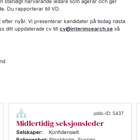
en ständigt närvarande ledare som agerar och ger
e. Du rapporterar till VD.
 efter nyår. Vi presenterar kandidater på tisdag nästa
ss ditt uppdaterade cv till
cv@interimsearch.se
så
und
jobb-ID: 5437
Midlertidig seksjonsleder
Selskaper:
Konfidensielt
Beliggenhet:
Stockholm, Sverige