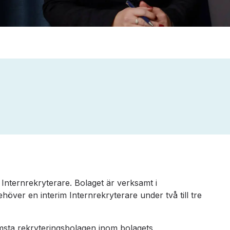
Internrekryterare. Bolaget är verksamt i
över en interim Internrekryterare under två till tre
ämsta rekryteringsbolagen inom bolagets