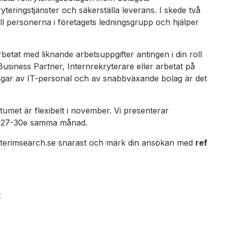
yteringstjänster och säkerställa leverans. I skede två
 till personerna i företagets ledningsgrupp och hjälper
rbetat med liknande arbetsuppgifter antingen i din roll
 Business Partner, Internrekryterare eller arbetat på
ingar av IT-personal och av snabbväxande bolag är det
met är flexibelt i november. Vi presenterar
er 27-30e samma månad.
v@interimsearch.se snarast och märk din ansökan med
ref
t