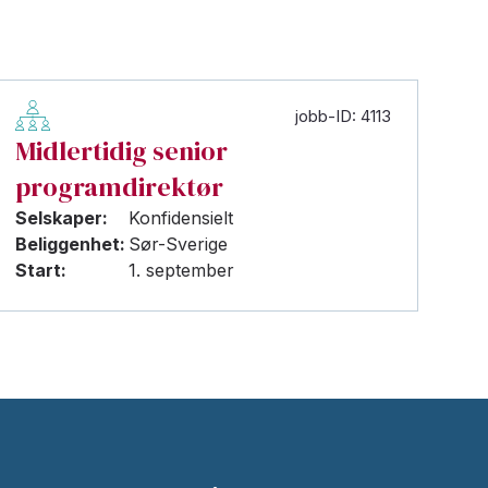
jobb-ID: 4113
Midlertidig senior
programdirektør
Selskaper:
Konfidensielt
Beliggenhet:
Sør-Sverige
Start:
1. september