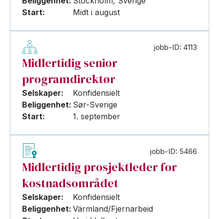
Beliggenhet:
Stockholm, Sverige
Start:
Midt i august
jobb-ID: 4113
Midlertidig senior
programdirektør
Selskaper:
Konfidensielt
Beliggenhet:
Sør-Sverige
Start:
1. september
jobb-ID: 5466
Midlertidig prosjektleder for
kostnadsområdet
Selskaper:
Konfidensielt
Beliggenhet:
Värmland/Fjernarbeid