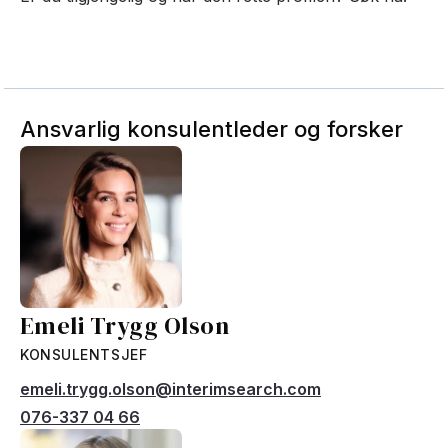
Ansvarlig konsulentleder og forsker
Emeli Trygg Olson
KONSULENTSJEF
emeli.trygg.olson@interimsearch.com
076-337 04 66