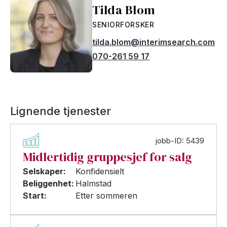
Tilda Blom
SENIORFORSKER
tilda.blom@interimsearch.com
070-261 59 17
Lignende tjenester
jobb-ID: 5439
Midlertidig gruppesjef for salg
Selskaper:
Konfidensielt
Beliggenhet:
Halmstad
Start:
Etter sommeren