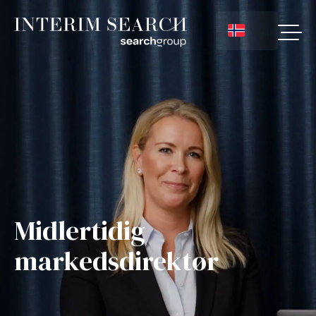
Midlertidig
markedsdirektør