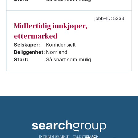
jobb-ID: 5333
Midlertidig innkjøper,
ettermarked
Selskaper:
Konfidensielt
Beliggenhet:
Norrland
Start:
Så snart som mulig