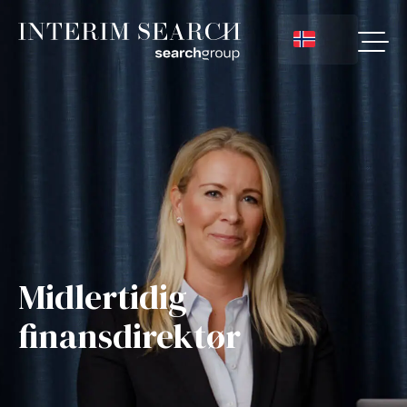
Midlertidig
finansdirektør