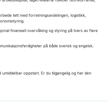
v arbeidskapital, lagerrelaterte risikoer (konkurranse,
arbeide tett med forretningsavdelingen, logistikk,
økonomistyring
.
jonal finansiell overvåking og styring på tvers av flere
ommunikasjonsferdigheter på både svensk og engelsk.
umiddelbar oppstart. Er du tilgjengelig og har den