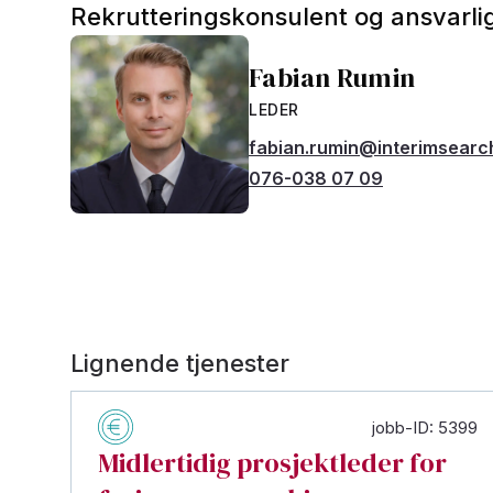
Rekrutteringskonsulent og ansvarlig
Fabian Rumin
LEDER
fabian.rumin@interimsearc
076-038 07 09
Lignende tjenester
jobb-ID: 5399
Midlertidig prosjektleder for