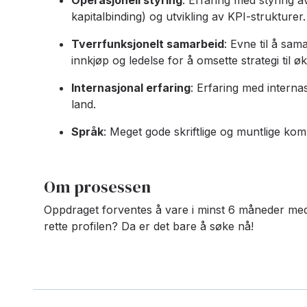
Operasjonell styring
: Erfaring med styring a
kapitalbinding) og utvikling av KPI-strukturer
.
Tverrfunksjonelt samarbeid
: Evne til å sam
innkjøp og ledelse for å omsette strategi til 
Internasjonal erfaring
: Erfaring med internas
land
.
Språk
: Meget gode skriftlige og muntlige k
Om prosessen
Oppdraget forventes å vare i minst 6 måneder med 
rette profilen? Da er det bare å søke nå!