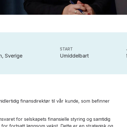
START
, Sverige
Umiddelbart
idlertidig finansdirektør til vår kunde, som befinner
aret for selskapets finansielle styring og samtidig
for fortsatt lønnsom vekst. Dette er en strategisk og