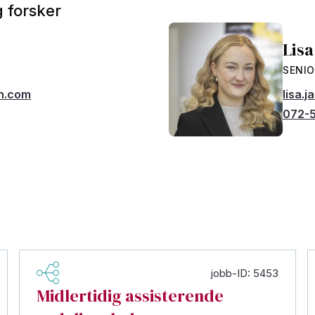
 forsker
Lis
SENIO
h.com
lisa.
072-5
jobb-ID: 5453
Midlertidig assisterende