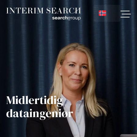
Midlertidig
dataingeniør