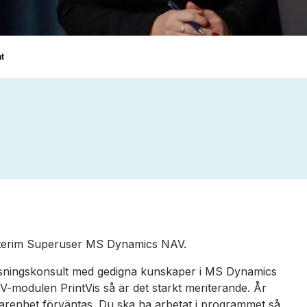
t
n interim Superuser MS Dynamics NAV.
visningskonsult med gedigna kunskaper i MS Dynamics
modulen PrintVis så är det starkt meriterande. År
farenhet förväntas. Du ska ha arbetat i programmet så