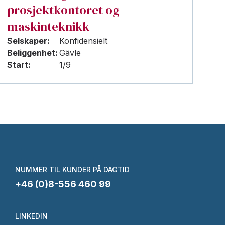
prosjektkontoret og
maskinteknikk
Selskaper:
Konfidensielt
Beliggenhet:
Gävle
Start:
1/9
NUMMER TIL KUNDER PÅ DAGTID
+46 (0)8-556 460 99
LINKEDIN