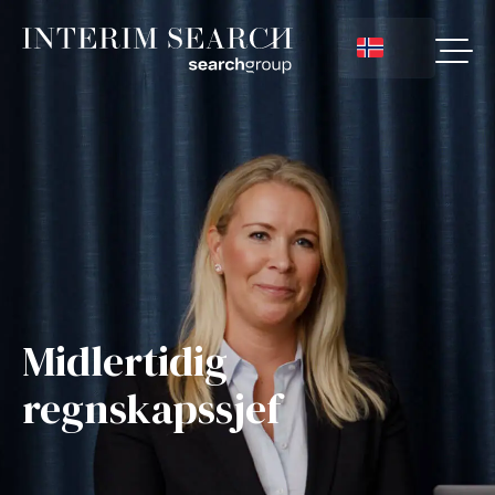
Midlertidig
regnskapssjef