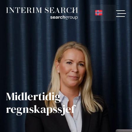
Midlertidig
regnskapssjef