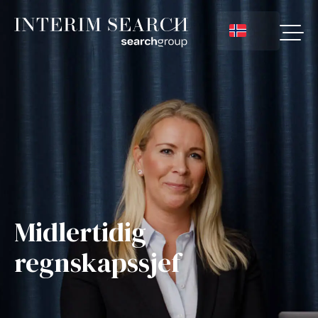
Midlertidig
regnskapssjef