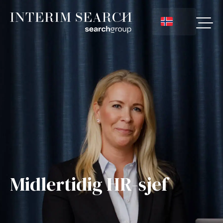
Midlertidig HR-sjef