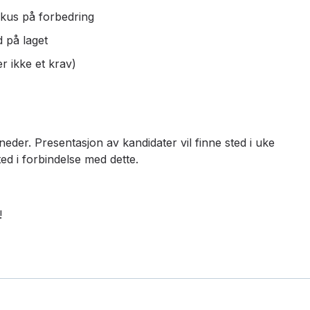
okus på forbedring
d på laget
er ikke et krav)
der. Presentasjon av kandidater vil finne sted i uke
ted i forbindelse med dette.
!