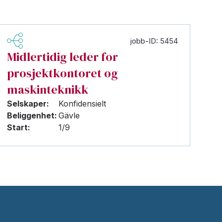
jobb-ID: 5454
Midlertidig leder for
prosjektkontoret og
maskinteknikk
Selskaper:
Konfidensielt
Beliggenhet:
Gävle
Start:
1/9