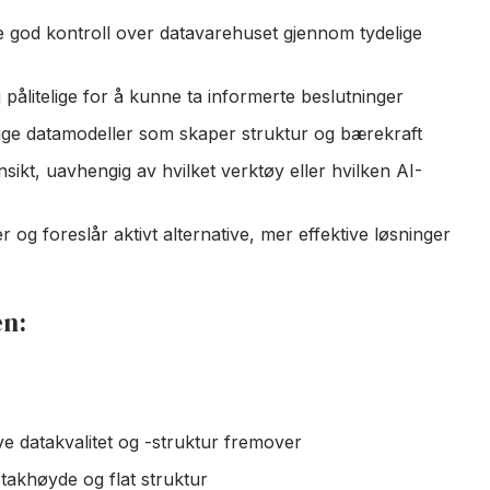
 god kontroll over datavarehuset gjennom tydelige
g pålitelige for å kunne ta informerte beslutninger
tige datamodeller som skaper struktur og bærekraft
nsikt, uavhengig av hvilket verktøy eller hvilken AI-
 og foreslår aktivt alternative, mer effektive løsninger
en:
ve datakvalitet og -struktur fremover
 takhøyde og flat struktur