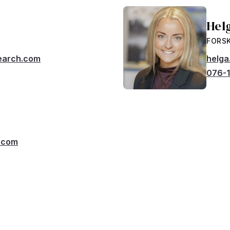
Hel
FORS
search.com
helga
076-1
.com