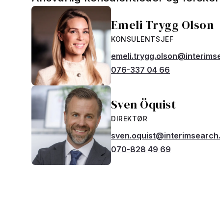
Emeli Trygg Olson
KONSULENTSJEF
emeli.trygg.olson@interim
076-337 04 66
Sven Öquist
DIREKTØR
sven.oquist@interimsearch
070-828 49 69