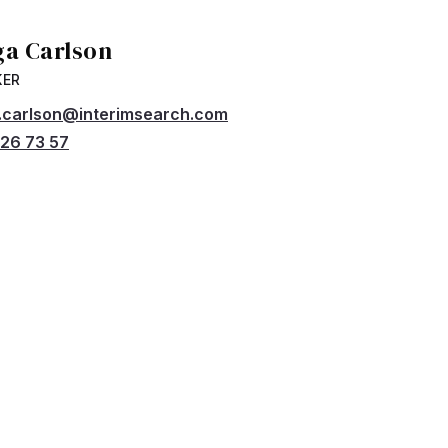
ga Carlson
KER
.carlson@interimsearch.com
26 73 57