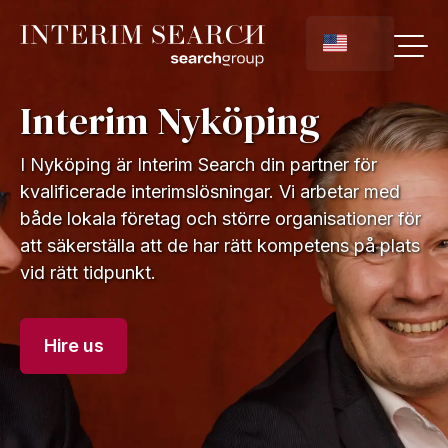
Interim Nyköping
I Nyköping är Interim Search din partner för
kvalificerade interimslösningar. Vi arbetar med
både lokala företag och större organisationer för
att säkerställa att de har rätt kompetens på plats
vid rätt tidpunkt.
Hire us