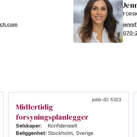
Jen
FORS
rch.com
jenni
070-
jobb-ID: 5323
Midlertidig
forsyningsplanlegger
Selskaper:
Konfidensielt
Beliggenhet:
Stockholm, Sverige