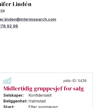
nifer Lindén
KER
fer.linden@interimsearch.com
278 92 98
jobb-ID: 5439
Midlertidig gruppesjef for salg
Selskaper:
Konfidensielt
Beliggenhet:
Halmstad
Start:
Etter sommeren