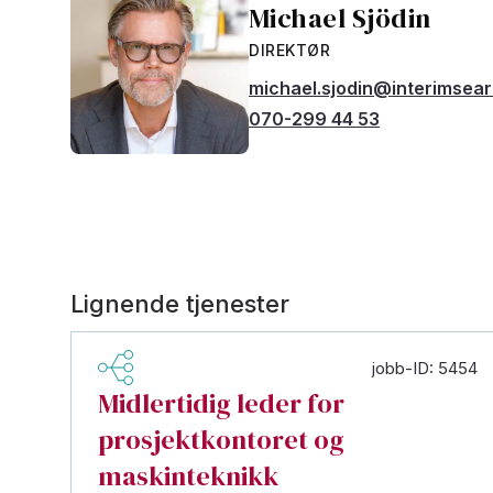
Michael Sjödin
DIREKTØR
michael.sjodin@interimsea
070-299 44 53
Lignende tjenester
jobb-ID: 5454
Midlertidig leder for
prosjektkontoret og
maskinteknikk