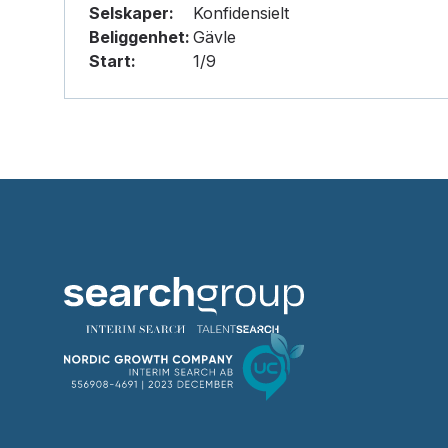
Selskaper:
Konfidensielt
Beliggenhet:
Gävle
Start:
1/9