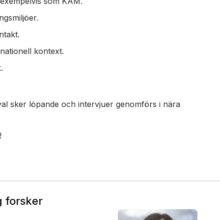
, exempelvis som KAM.
ingsmiljöer.
ntakt.
rnationell kontext.
.
al sker löpande och intervjuer genomförs i nära
!
 forsker