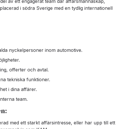
del av ett engagerat team där affärsmannaskap,
placerad i södra Sverige med en tydlig internationell
alda nyckelpersoner inom automotive.
jligheter.
ng, offerter och avtal.
na tekniska funktioner.
et i dina affärer.
interna team.
en:
ad med ett starkt affärsintresse, eller har upp till ett