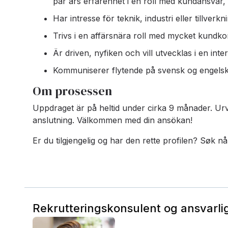
par års erfarenhet i en roll med kundansvar
Har intresse för teknik, industri eller tillverkn
Trivs i en affärsnära roll med mycket kundko
Är driven, nyfiken och vill utvecklas i en inte
Kommuniserer flytende på svensk og engelsk
Om prosessen
Uppdraget är på heltid under cirka 9 månader. Urv
anslutning. Välkommen med din ansökan!
Er du tilgjengelig og har den rette profilen? Søk nå
Rekrutteringskonsulent og ansvarlig